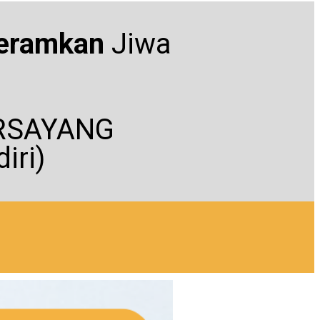
teramkan
Jiwa
TERSAYANG
iri)